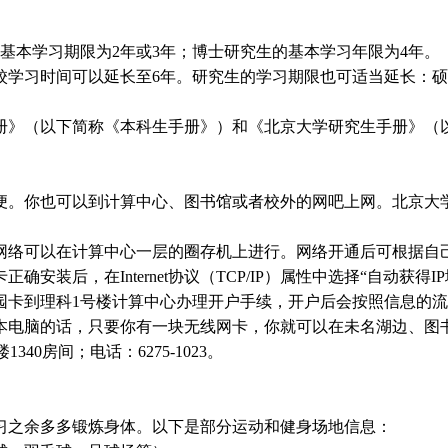
基本学习期限为
2
年或
3
年；博士研究生的基本学习年限为
4
年。
校学习时间可以延长至
6
年。研究生的学习期限也可适当延长：硕
册》（以下简称《本科生手册》）和《北京大学研究生手册》（
便。你也可以到计算中心、图书馆或者校外的网吧上网。北京大
网络可以在计算中心一层的圈存机上进行。网络开通后可根据自
卡正确安装后，在
Internet
协议（
TCP/IP
）属性中选择
“
自动获得
IP
园卡到理科
1
号楼计算中心办理开户手续，开户后会按照信息的流
本电脑的话，只要你有一块无线网卡，你就可以在未名湖边、图
楼
1340
房间；电话：
6275-1023
。
习之余多多锻炼身体。以下是部分运动和健身场地信息：