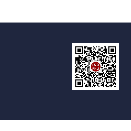
新燕园
国家留学基金委
语合交流合作中心
|
|