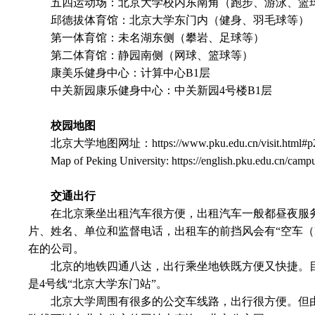
五四运动场：北京大学校内东南角（跑步、游泳、篮
邱德拔体育馆：北京大学东门内（健身、羽毛球等）
第一体育馆：未名湖东侧（攀岩、足球等）
第二体育馆：静园南侧（网球、篮球等）
康美乐健身中心：计算中心
B1
层
中关新园康乐健身中心：中关新园
4
号楼
B1
层
校园地图
北京大学地图网址：
https://www.pku.edu.cn/visit.html#p
Map of Peking University:
https://english.pku.edu.cn/campu
交通出行
在北京乘坐出租汽车很方便，出租汽车一般都昼夜服
片、姓名、单位和监督电话，出租车的前挡风会有
“
空车（
在的公司。
北京的地铁四通八达，出行乘坐地铁既方便又快捷。
是
4
号线
“
北京大学东门站
”
。
北京大学周围有很多的公交车线路，出行很方便。但