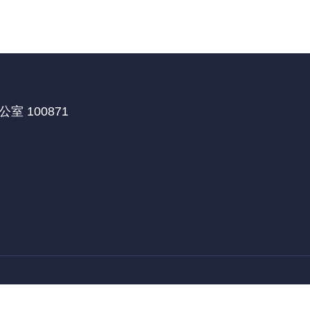
 100871
医学部国际合作处
北京大学深圳研究生院
北京大学
|
|