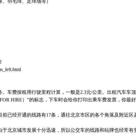
球、羽毛球、足球场等）
2
s_left.html
务。车费按租用行驶里程计算，一般是
2.3
元
/
公里。出租汽车车顶
FOR HIRE
）
”
的标志，下车时会给你打印出乘车费发票，你最好
目前已经开通的线路有
17
条，通往北京市区的各个角落及附近区
由于北京城市发展十分迅速，所以公交车的线路和站牌也经常有