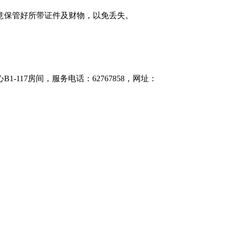
意保管好所带证件及财物，以免丢失。
心
B1-117
房间，服务电话：
62767858
，网址：