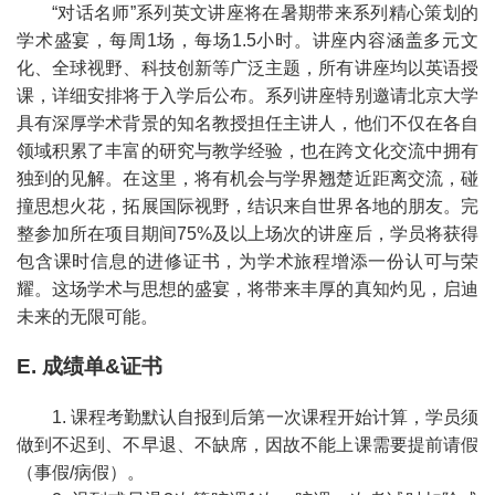
“对话名师”系列英文讲座将在暑期带来系列精心策划的
学术盛宴，每周1场，每场1.5小时。讲座内容涵盖多元文
化、全球视野、科技创新等广泛主题，所有讲座均以英语授
课，详细安排将于入学后公布。系列讲座特别邀请北京大学
具有深厚学术背景的知名教授担任主讲人，他们不仅在各自
领域积累了丰富的研究与教学经验，也在跨文化交流中拥有
独到的见解。在这里，将有机会与学界翘楚近距离交流，碰
撞思想火花，拓展国际视野，结识来自世界各地的朋友。完
整参加所在项目期间75%及以上场次的讲座后，学员将获得
包含课时信息的进修证书，为学术旅程增添一份认可与荣
耀。这场学术与思想的盛宴，将带来丰厚的真知灼见，启迪
未来的无限可能。
E. 成绩单&证书
1. 课程考勤默认自报到后第一次课程开始计算，学员须
做到不迟到、不早退、不缺席，因故不能上课需要提前请假
（事假/病假）。